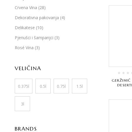
Crvena Vina
(28)
Dekorativna pakovanja
(4)
Delikatese
(10)
Pjenušci i šampanjci
(3)
Rosé Vina
(3)
VELIČINA
GERŽINIĆ
DESER
0.375l
0.5l
0.75l
1.5l
3l
BRANDS