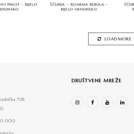
IVI PINOT – BIJELO
ŠČUREK – RUMENA REBULA –
ŠČUR
RHUNSKO
BIJELO VRHUNSKO
LOADMORE
DRUŠTVENE MREŽE
adnička 70B,
00
00 000
vina.ba