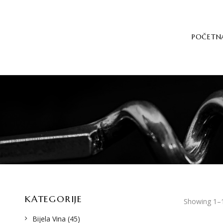
POČETN
KATEGORIJE
Showing 1–1
Bijela Vina
(45)