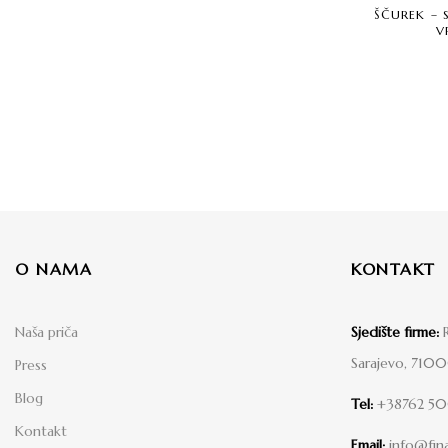
ŠČUREK – S
V
O NAMA
KONTAKT
Naša priča
Sjedište firme:
R
Sarajevo, 710
Press
Blog
Tel:
+38762 5
Kontakt
Email:
info@fina