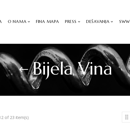
A
O NAMA
FINA MAPA
PRESS
DEŠAVANJA
SW
Bijela Vina
2 of 23 item(s)