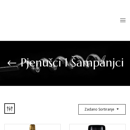
Pjenušci I Šampanjci
Zadano Sortiranje