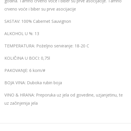
godina. Tamno crveno voće i biber su prve asocijacije. Tamno
crveno voće i biber su prve asocijacije
SASTAV:
100% Cabernet Sauvignon
ALKOHOL U %:
13
TEMPERATURA:
Poželjno serviranje: 18-20 C
KOLIČINA U BOCI:
0,75l
PAKOVANJE:
6 kom/#
BOJA VINA:
Duboka rubin boja
VINO & HRANA:
Preporuka uz jela od govedine, uzjanjetinu, te
uz začinjenija jela