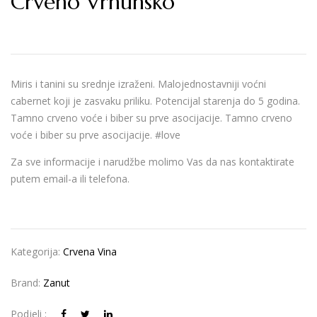
Crveno Vrhunsko
Miris i tanini su srednje izraženi. Malojednostavniji voćni
cabernet koji je zasvaku priliku. Potencijal starenja do 5 godina.
Tamno crveno voće i biber su prve asocijacije. Tamno crveno
voće i biber su prve asocijacije. #love
Za sve informacije i narudžbe molimo Vas da nas kontaktirate
putem email-a ili telefona.
Kategorija:
Crvena Vina
Brand:
Zanut
Podjeli :