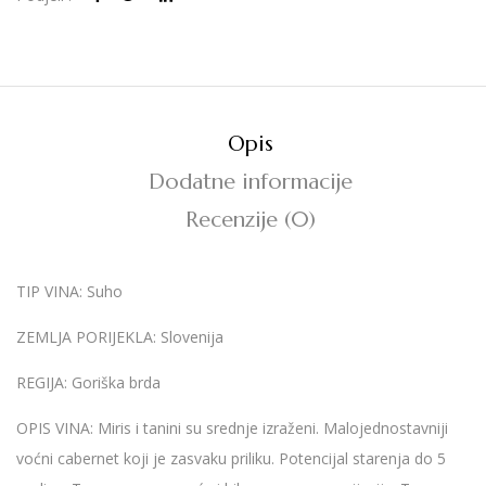
Opis
Dodatne informacije
Recenzije (0)
TIP VINA
: Suho
ZEMLJA PORIJEKLA:
Slovenija
REGIJA:
Goriška brda
OPIS VINA:
Miris i tanini su srednje izraženi. Malojednostavniji
voćni cabernet koji je zasvaku priliku. Potencijal starenja do 5