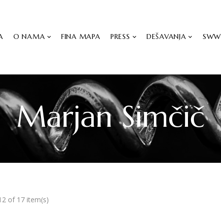
A
O NAMA
FINA MAPA
PRESS
DEŠAVANJA
SW
Marjan Simčič
2 of 17 item(s)