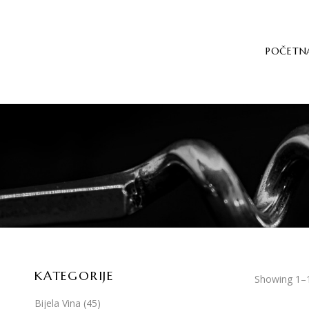
POČETN
KATEGORIJE
Showing 1–1
Bijela Vina
(45)