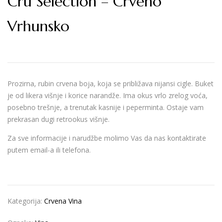
Cru Selection – Crveno
Vrhunsko
Prozirna, rubin crvena boja, koja se približava nijansi cigle. Buket
je od likera višnje i korice narandže. Ima okus vrlo zrelog voća,
posebno trešnje, a trenutak kasnije i peperminta. Ostaje vam
prekrasan dugi retrookus višnje.
Za sve informacije i narudžbe molimo Vas da nas kontaktirate
putem email-a ili telefona.
Kategorija:
Crvena Vina