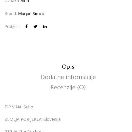
Oznaka:
Vina
Brand:
Marjan Simčič
Podjeli :
Opis
Dodatne informacije
Recenzije (0)
TIP VINA
: Suho
ZEMLJA PORIJEKLA:
Slovenija
REGIJA:
Goriška brda