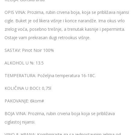
OPIS VINA:
Prozirna, rubin crvena boja, koja se približava nijansi
cigle. Buket je od likera višnje i korice narandže. Ima okus vrlo
zrelog voća, posebno trešnje, a trenutak kasnije i peperminta.
Ostaje vam prekrasan dugi retrookus višnje.
SASTAV:
Pinot Noir 100%
ALKOHOL U %:
13.5
TEMPERATURA:
Poželjna temperatura 16-18C.
KOLIČINA U BOCI:
0,75l
PAKOVANJE:
6kom#
BOJA VINA:
Prozirna, rubin crvena boja koja se približava
ciglastoj nijansi.
VINO & HRANA:
Kombinirajte ga sa jednostavnim jelima od