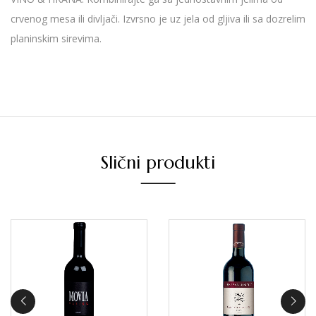
crvenog mesa ili divljači. Izvrsno je uz jela od gljiva ili sa dozrelim
planinskim sirevima.
Slični produkti