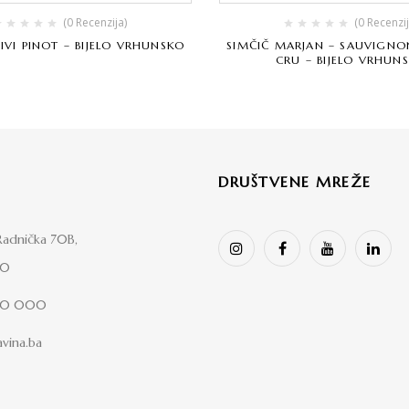
(0 Recenzija)
(0 Recenzij
IVI PINOT – BIJELO VRHUNSKO
SIMČIČ MARJAN – SAUVIGNO
CRU – BIJELO VRHUN
DRUŠTVENE MREŽE
adnička 70B,
00
00 000
vina.ba