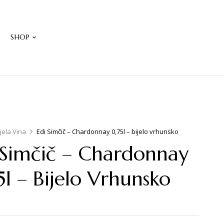
W
SHOP
ijela Vina
Edi Simčič – Chardonnay 0,75l – bijelo vrhunsko
 Simčič – Chardonnay
5l – Bijelo Vrhunsko