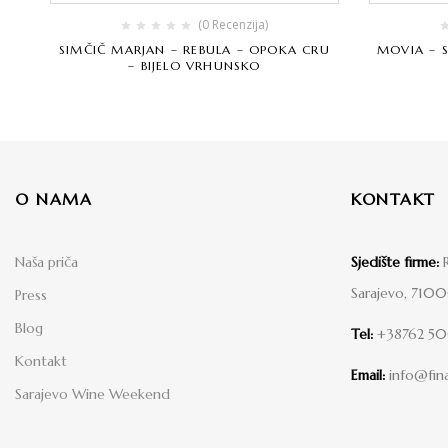
(0 Recenzija)
SIMČIČ MARJAN – REBULA – OPOKA CRU
MOVIA – S
– BIJELO VRHUNSKO
O NAMA
KONTAKT
Naša priča
Sjedište firme:
R
Sarajevo, 710
Press
Blog
Tel:
+38762 5
Kontakt
Email:
info@fina
Sarajevo Wine Weekend