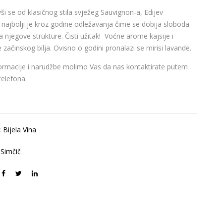
 se od klasičnog stila svježeg Sauvignon-a, Edijev
najbolji je kroz godine odležavanja čime se dobija sloboda
a njegove strukture. Čisti užitak! Voćne arome kajsije i
e začinskog bilja. Ovisno o godini pronalazi se mirisi lavande.
ormacije i narudžbe molimo Vas da nas kontaktirate putem
 telefona.
:
Bijela Vina
 Simčič