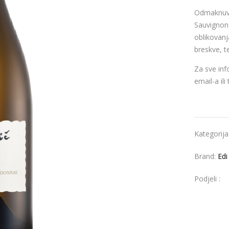
Odmaknuvši
Sauvignon 
oblikovanj
breskve, t
Za sve inf
email-a ili
Kategorija
Brand:
Edi
Podjeli :