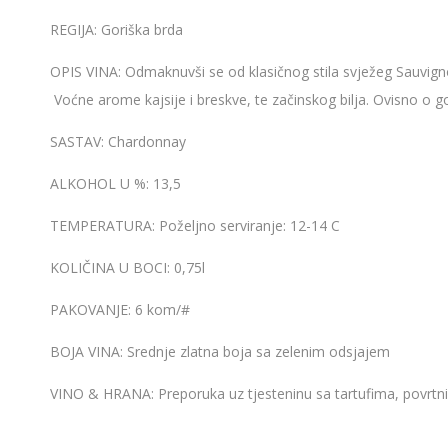
REGIJA:
Goriška brda
OPIS VINA:
Odmaknuvši se od klasičnog stila svježeg Sauvignon
Voćne arome kajsije i breskve, te začinskog bilja. Ovisno o go
SASTAV:
Chardonnay
ALKOHOL U %:
13,5
TEMPERATURA:
Poželjno serviranje: 12-14 C
KOLIČINA U BOCI:
0,75l
PAKOVANJE:
6 kom/#
BOJA VINA:
Srednje zlatna boja sa zelenim odsjajem
VINO & HRANA:
Preporuka uz tjesteninu sa tartufima, povrtn