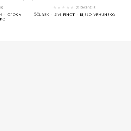
a)
(0 Recenzija)
N – OPOKA
ŠČUREK – SIVI PINOT – BIJELO VRHUNSKO
SKO