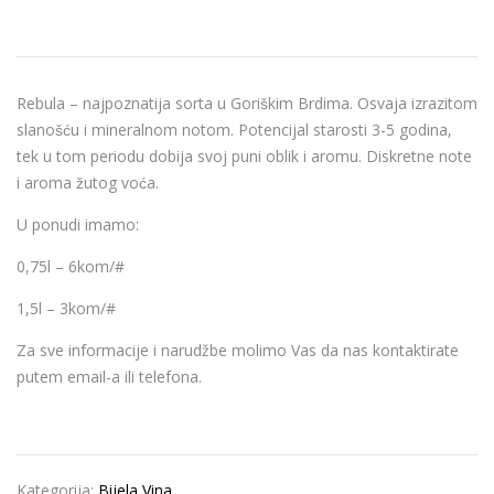
Rebula – najpoznatija sorta u Goriškim Brdima. Osvaja izrazitom
slanošću i mineralnom notom. Potencijal starosti 3-5 godina,
tek u tom periodu dobija svoj puni oblik i aromu. Diskretne note
i aroma žutog voća.
U ponudi imamo:
0,75l – 6kom/#
1,5l – 3kom/#
Za sve informacije i narudžbe molimo Vas da nas kontaktirate
putem email-a ili telefona.
Kategorija:
Bijela Vina