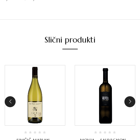
Slični produkti
SIMČIČ MARJAN –
MOVIA – SAUVIGNON –