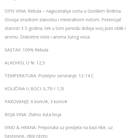
OPIS VINA:
Rebula – najpoznatija sorta u Goriškim Brdima.
Osvaja izrazitom slanošću i mineralnom notom. Potencijal
starosti 3-5 godina, tek u tom periodu dobija svoj puni oblik i
aromu. Diskretne note i aroma žutog voća.
SASTAV:
100% Rebula
ALKOHOL U %:
12,5
TEMPERATURA:
Poželjno serviranje: 12-14 C
KOLIČINA U BOCI:
0,75l / 1,5l
PAKOVANJE:
6 kom/#, 3 kom/#
BOJA VINA:
Zlatno žuta boja
VINO & HRANA:
Preporuka uz predjela na bazi ribe, uz
tjestenine, riblji rižoto