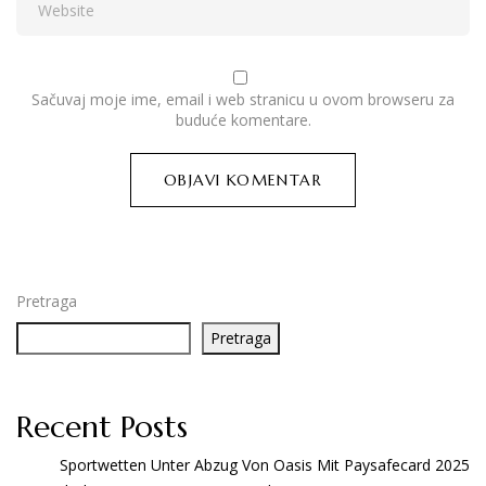
Sačuvaj moje ime, email i web stranicu u ovom browseru za
buduće komentare.
Pretraga
Pretraga
Recent Posts
Sportwetten Unter Abzug Von Oasis Mit Paysafecard 2025