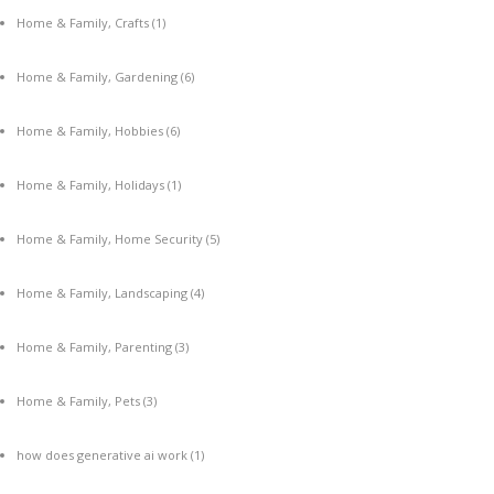
Home & Family, Crafts
(1)
Home & Family, Gardening
(6)
Home & Family, Hobbies
(6)
Home & Family, Holidays
(1)
Home & Family, Home Security
(5)
Home & Family, Landscaping
(4)
Home & Family, Parenting
(3)
Home & Family, Pets
(3)
how does generative ai work
(1)