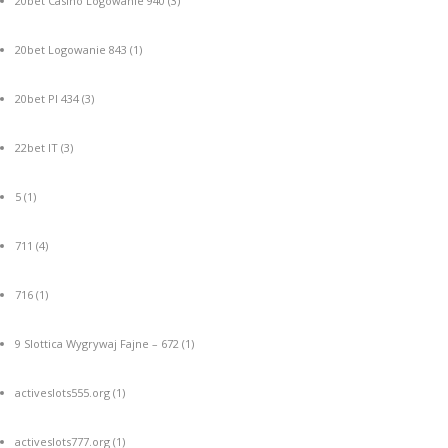
20bet Casino Logowanie 940
(3)
20bet Logowanie 843
(1)
20bet Pl 434
(3)
22bet IT
(3)
5
(1)
711
(4)
716
(1)
9 Slottica Wygrywaj Fajne – 672
(1)
activeslots555.org
(1)
activeslots777.org
(1)