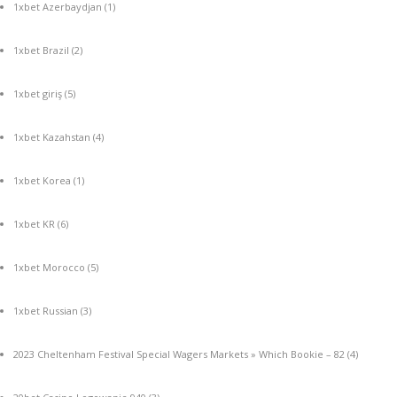
1xbet Azerbaydjan
(1)
1xbet Brazil
(2)
1xbet giriş
(5)
1xbet Kazahstan
(4)
1xbet Korea
(1)
1xbet KR
(6)
1xbet Morocco
(5)
1xbet Russian
(3)
2023 Cheltenham Festival Special Wagers Markets » Which Bookie – 82
(4)