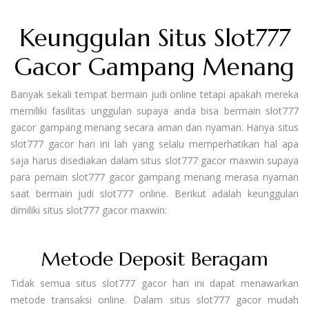
Keunggulan Situs Slot777
Gacor Gampang Menang
Banyak sekali tempat bermain judi online tetapi apakah mereka
memiliki fasilitas unggulan supaya anda bisa bermain slot777
gacor gampang menang secara aman dan nyaman. Hanya situs
slot777 gacor hari ini lah yang selalu memperhatikan hal apa
saja harus disediakan dalam situs slot777 gacor maxwin supaya
para pemain slot777 gacor gampang menang merasa nyaman
saat bermain judi slot777 online. Berikut adalah keunggulan
dimiliki situs slot777 gacor maxwin:
Metode Deposit Beragam
Tidak semua situs slot777 gacor hari ini dapat menawarkan
metode transaksi online. Dalam situs slot777 gacor mudah