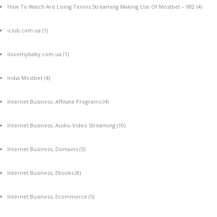
How To Watch Are Living Tennis Streaming Making Use Of Mostbet – 982
(4)
iclub.com.ua
(1)
ilovemybaby.com.ua
(1)
India Mostbet
(4)
Internet Business, Affiliate Programs
(4)
Internet Business, Audio-Video Streaming
(10)
Internet Business, Domains
(5)
Internet Business, Ebooks
(8)
Internet Business, Ecommerce
(5)