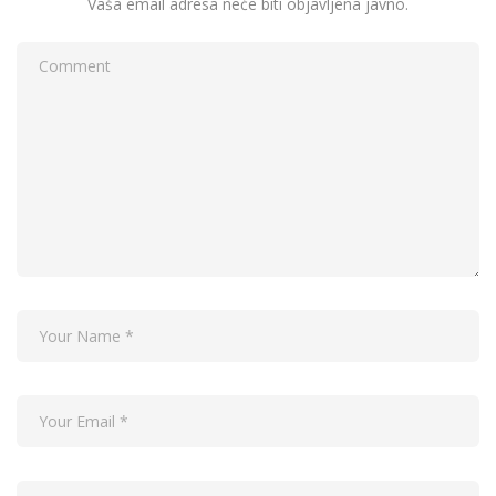
Vaša email adresa neće biti objavljena javno.