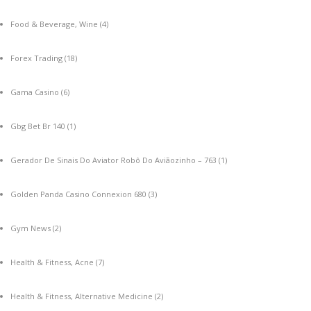
Food & Beverage, Wine
(4)
Forex Trading
(18)
Gama Casino
(6)
Gbg Bet Br 140
(1)
Gerador De Sinais Do Aviator Robô Do Aviãozinho – 763
(1)
Golden Panda Casino Connexion 680
(3)
Gym News
(2)
Health & Fitness, Acne
(7)
Health & Fitness, Alternative Medicine
(2)