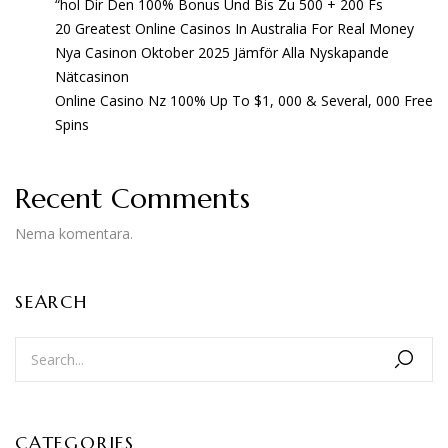
“hol Dir Den 100% Bonus Und Bis Zu 500 + 200 Fs
20 Greatest Online Casinos In Australia For Real Money
Nya Casinon Oktober 2025 Jämför Alla Nyskapande
Nätcasinon
Online Casino Nz 100% Up To $1, 000 & Several, 000 Free
Spins
Recent Comments
Nema komentara.
SEARCH
CATEGORIES