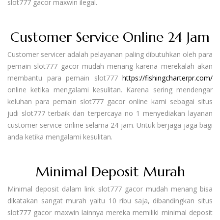
slot777 gacor maxwin ilegal.
Customer Service Online 24 Jam
Customer servicer adalah pelayanan paling dibutuhkan oleh para
pemain slot777 gacor mudah menang karena merekalah akan
membantu para pemain slot777
https://fishingcharterpr.com/
online ketika mengalami kesulitan. Karena sering mendengar
keluhan para pemain slot777 gacor online kami sebagai situs
judi slot777 terbaik dan terpercaya no 1 menyediakan layanan
customer service online selama 24 jam. Untuk berjaga jaga bagi
anda ketika mengalami kesulitan.
Minimal Deposit Murah
Minimal deposit dalam link slot777 gacor mudah menang bisa
dikatakan sangat murah yaitu 10 ribu saja, dibandingkan situs
slot777 gacor maxwin lainnya mereka memiliki minimal deposit