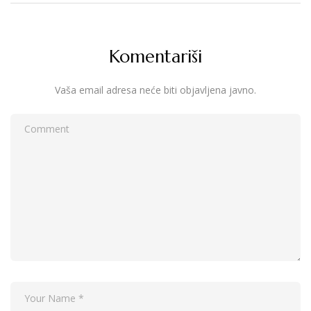
Komentariši
Vaša email adresa neće biti objavljena javno.