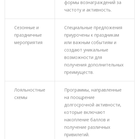
формы вознаграждений за
частоту и активность.
Сезонные и
Специальные предложения
праздничные
приурочены к праздникам
мероприятия
или важным событиям и
создают уникальные
возможности для
получения дополнительных
преимуществ.
Лояльностные
Программы, направленные
схемы
на поощрение
долгосрочной активности,
которые включают
накопление баллов и
получение различных
привилегий.