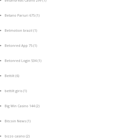
Betandreas Casino 299
(1)
Betano Pariuri 675
(1)
Betmotion brazil
(1)
Betonred App 75
(1)
Betonred Login 534
(1)
Bettilt
(6)
bettilt giris
(1)
Big Win Casino 144
(2)
Bitcoin News
(1)
bizzo casino
(2)