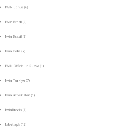
1WIN Bonus
(6)
1Win Brasil
(2)
1win Brazil
(3)
1win India
(7)
1WIN Official In Russia
(1)
1win Turkiye
(7)
1win uzbekistan
(1)
1winRussia
(1)
1xbet apk
(12)