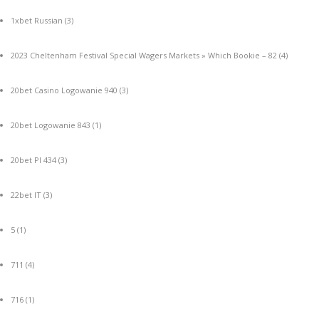
1xbet Russian
(3)
2023 Cheltenham Festival Special Wagers Markets » Which Bookie – 82
(4)
20bet Casino Logowanie 940
(3)
20bet Logowanie 843
(1)
20bet Pl 434
(3)
22bet IT
(3)
5
(1)
711
(4)
716
(1)