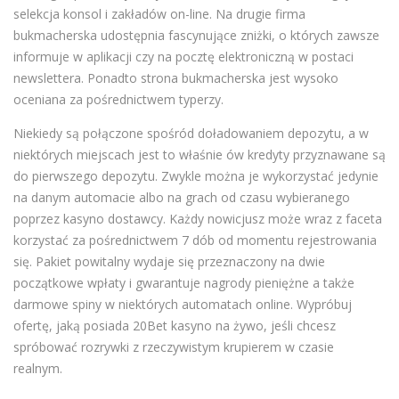
selekcja konsol i zakładów on-line. Na drugie firma
bukmacherska udostępnia fascynujące zniżki, o których zawsze
informuje w aplikacji czy na pocztę elektroniczną w postaci
newslettera. Ponadto strona bukmacherska jest wysoko
oceniana za pośrednictwem typerzy.
Niekiedy są połączone spośród doładowaniem depozytu, a w
niektórych miejscach jest to właśnie ów kredyty przyznawane są
do pierwszego depozytu. Zwykle można je wykorzystać jedynie
na danym automacie albo na grach od czasu wybieranego
poprzez kasyno dostawcy. Każdy nowicjusz może wraz z faceta
korzystać za pośrednictwem 7 dób od momentu rejestrowania
się. Pakiet powitalny wydaje się przeznaczony na dwie
początkowe wpłaty i gwarantuje nagrody pieniężne a także
darmowe spiny w niektórych automatach online. Wypróbuj
ofertę, jaką posiada 20Bet kasyno na żywo, jeśli chcesz
spróbować rozrywki z rzeczywistym krupierem w czasie
realnym.