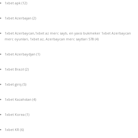
1xbet apk
(12)
1xbet Azerbajan
(2)
1xbet Azerbaycan,1xbet az merc saytı, en yaxsi bukmeker 1xbet Azerbaycan
merc oyunlari, 1xbet az, Azerbaycan merc saytlari 578
(4)
1xbet Azerbaydjan
(1)
1xbet Brazil
(2)
1xbet giriş
(5)
1xbet Kazahstan
(4)
1xbet Korea
(1)
1xbet KR
(6)