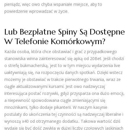
pieniądz, więc owo chyba wspaniałe miejsce, aby to
powiedzenie wprowadzać w życie.
Lub Bezpłatne Spiny Są Dostępne
W Telefonie Komórkowym?
Każda osoba, która chce obstawiać i grać z przypadkowego
stanowiska winna zainteresować się apką od 20Bet. Jeśli chodzi
o strefę bukmacherską, jest to w tym miejscu wydarzenia live
uaktywniają się, na rozpoczęciu danych spotkań. Dzięki wstecz
możemy je obstawiać w trakcie pierwotnego trwania, wraz ze
ciągle aktualizowanymi kursami. Jest owo nadzwyczaj
interesująca postać rozrywki, gdyż przysparza ona dużo emocji,
a niepewność spowodowana ciągle zmieniającymi się
mnożnikami, tylko dodaje pikanterii. W naszym kasynie
postulaty do ukończenia tej czynności są nadzwyczaj liberalne i
wynoszą x40 od otrzymanego dodatku.. Takowa wartość dziś
wydaje się być dość zwykła w dużej liczby czołowych jaskiniach