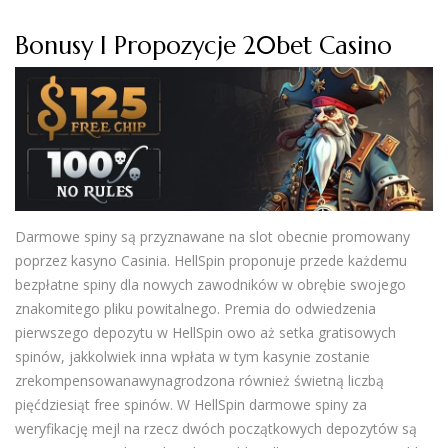
Bonusy I Propozycje 20bet Casino
Darmowe spiny są przyznawane na slot obecnie promowany
poprzez kasyno Casinia. HellSpin proponuje przede każdemu
bezpłatne spiny dla nowych zawodników w obrębie swojego
znakomitego pliku powitalnego. Premia do odwiedzenia
pierwszego depozytu w HellSpin owo aż setka gratisowych
spinów, jakkolwiek inna wpłata w tym kasynie zostanie
zrekompensowanawynagrodzona również świetną liczbą
pięćdziesiąt free spinów. W HellSpin darmowe spiny za
weryfikację mejl na rzecz dwóch początkowych depozytów są