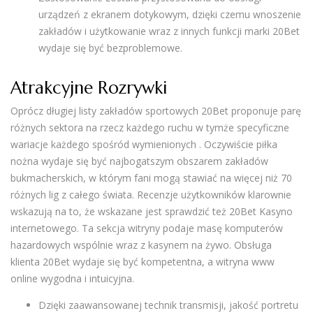
urządzeń z ekranem dotykowym, dzięki czemu wnoszenie
zakładów i użytkowanie wraz z innych funkcji marki 20Bet
wydaje się być bezproblemowe.
Atrakcyjne Rozrywki
Oprócz długiej listy zakładów sportowych 20Bet proponuje parę
różnych sektora na rzecz każdego ruchu w tymże specyficzne
wariacje każdego spośród wymienionych . Oczywiście piłka
nożna wydaje się być najbogatszym obszarem zakładów
bukmacherskich, w którym fani mogą stawiać na więcej niż 70
różnych lig z całego świata. Recenzje użytkowników klarownie
wskazują na to, że wskazane jest sprawdzić też 20Bet Kasyno
internetowego. Ta sekcja witryny podaje masę komputerów
hazardowych wspólnie wraz z kasynem na żywo. Obsługa
klienta 20Bet wydaje się być kompetentna, a witryna www
online wygodna i intuicyjna.
Dzięki zaawansowanej technik transmisji, jakość portretu