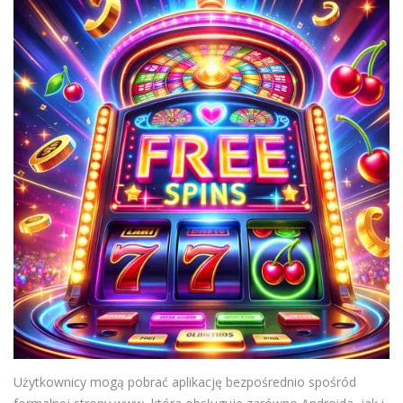
Użytkownicy mogą pobrać aplikację bezpośrednio spośród