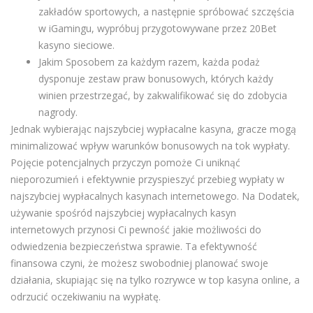
zakładów sportowych, a następnie spróbować szczęścia
w iGamingu, wypróbuj przygotowywane przez 20Bet
kasyno sieciowe.
Jakim Sposobem za każdym razem, każda podaż
dysponuje zestaw praw bonusowych, których każdy
winien przestrzegać, by zakwalifikować się do zdobycia
nagrody.
Jednak wybierając najszybciej wypłacalne kasyna, gracze mogą
minimalizować wpływ warunków bonusowych na tok wypłaty.
Pojęcie potencjalnych przyczyn pomoże Ci uniknąć
nieporozumień i efektywnie przyspieszyć przebieg wypłaty w
najszybciej wypłacalnych kasynach internetowego. Na Dodatek,
używanie spośród najszybciej wypłacalnych kasyn
internetowych przynosi Ci pewność jakie możliwości do
odwiedzenia bezpieczeństwa sprawie. Ta efektywność
finansowa czyni, że możesz swobodniej planować swoje
działania, skupiając się na tylko rozrywce w top kasyna online, a
odrzucić oczekiwaniu na wypłatę.