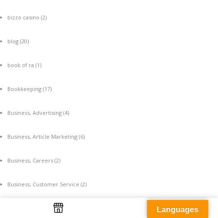
bizzo casino
(2)
blog
(20)
book of ra
(1)
Bookkeeping
(17)
Business, Advertising
(4)
Business, Article Marketing
(6)
Business, Careers
(2)
Business, Customer Service
(2)
Business, Entrepreneurs
(2)
Languages