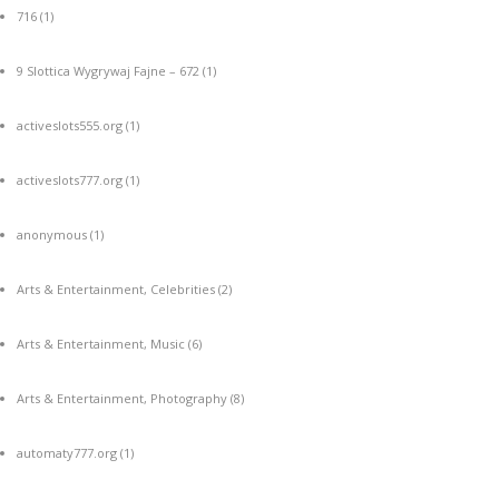
716
(1)
9 Slottica Wygrywaj Fajne – 672
(1)
activeslots555.org
(1)
activeslots777.org
(1)
anonymous
(1)
Arts & Entertainment, Celebrities
(2)
Arts & Entertainment, Music
(6)
Arts & Entertainment, Photography
(8)
automaty777.org
(1)