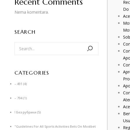
Recent Comments
Rec
Do 
Nema komentara.
Ace
Mos
Mos
SEARCH
Sob
Com
Com
Apo
Com
Apr
CATEGORIES
Pro
– 491
(4)
Apo
Com
– 794
(1)
Ate
Ace
! Без рубрики
(5)
Ben
Usu
"Guidelines For All Sports Activities Bets On Mostbet
Reg