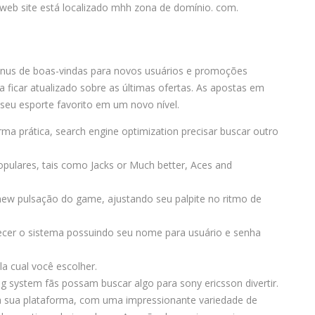
 web site está localizado mhh zona de domínio. com.
nus de boas-vindas para novos usuários e promoções
 ficar atualizado sobre as últimas ofertas. As apostas em
seu esporte favorito em um novo nível.
ma prática, search engine optimization precisar buscar outro
ulares, tais como Jacks or Much better, Aces and
a new pulsação do game, ajustando seu palpite no ritmo de
necer o sistema possuindo seu nome para usuário e senha
a cual você escolher.
g system fãs possam buscar algo para sony ericsson divertir.
a sua plataforma, com uma impressionante variedade de