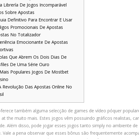
 Librería De Jogos Incomparável
os Sobre Apostas
uia Definitivo Para Encontrar E Usar
igos Promocionais De Apostas
stas No Totalizador
eriência Emocionante De Apostas
ortivas
olas Que Abrem Os Dois Dias De
files De Uma Série Ouro
Mais Populares Jogos De Mostbet
sino
 A Revolução Das Apostas Online No
il
ferece também alguma selecção de games de vídeo póquer populares,
at the muito mais. Estes jogos vêm possuindo gráficos realistas, ca
de. Além disso, pode jogar esses jogos tanto simply no ambiente de
 Vale a pena observar que esses bônus são frequentemente acompa