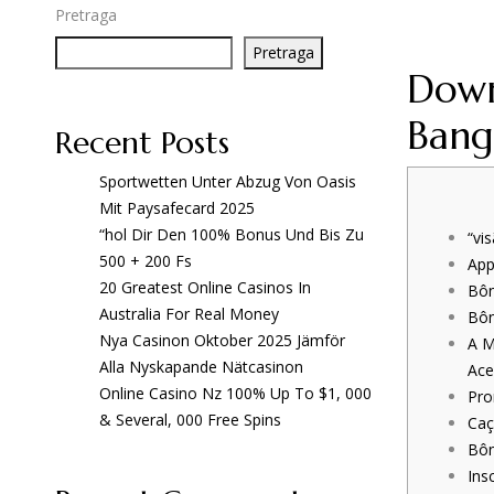
Pretraga
Pretraga
Down
Bang
Recent Posts
Sportwetten Unter Abzug Von Oasis
Mit Paysafecard 2025
“hol Dir Den 100% Bonus Und Bis Zu
“vi
500 + 200 Fs
App
20 Greatest Online Casinos In
Bôn
Australia For Real Money
Bôn
Nya Casinon Oktober 2025 Jämför
A M
Alla Nyskapande Nätcasinon
Ace
Online Casino Nz 100% Up To $1, 000
Pro
& Several, 000 Free Spins
Caç
Bôn
Ins