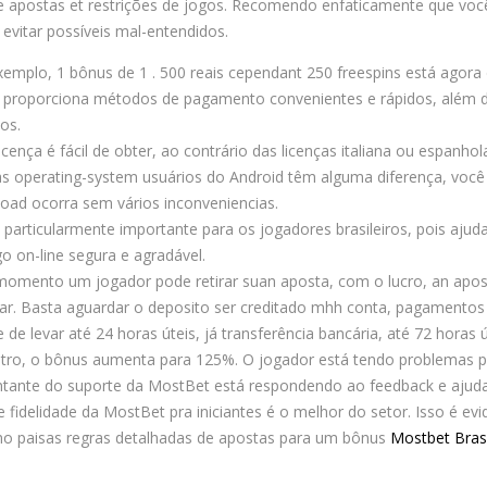
de apostas et restrições de jogos. Recomendo enfaticamente que voc
 evitar possíveis mal-entendidos.
xemplo, 1 bônus de 1 . 500 reais cependant 250 freespins está agora
e proporciona métodos de pagamento convenientes e rápidos, além d
os.
icença é fácil de obter, ao contrário das licenças italiana ou espanh
s operating-system usuários do Android têm alguma diferença, você d
oad ocorra sem vários inconveniencias.
é particularmente importante para os jogadores brasileiros, pois aju
o on-line segura e agradável.
momento um jogador pode retirar suan aposta, com o lucro, an apost
rar. Basta aguardar o deposito ser creditado mhh conta, pagamentos 
e de levar até 24 horas úteis, já transferência bancária, até 72 hor
stro, o bônus aumenta para 125%. O jogador está tendo problemas pr
tante do suporte da MostBet está respondendo ao feedback e ajudan
 fidelidade da MostBet pra iniciantes é o melhor do setor. Isso é ev
o paisas regras detalhadas de apostas para um bônus
Mostbet Brasi