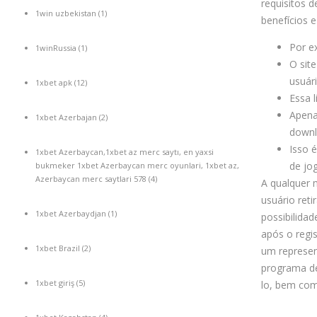
requisitos 
1win uzbekistan
(1)
benefícios e
Por e
1winRussia
(1)
O sit
usuári
1xbet apk
(12)
Essa l
Apena
1xbet Azerbajan
(2)
downl
Isso 
1xbet Azerbaycan,1xbet az merc saytı, en yaxsi
de jog
bukmeker 1xbet Azerbaycan merc oyunlari, 1xbet az,
Azerbaycan merc saytlari 578
(4)
A qualquer 
usuário reti
1xbet Azerbaydjan
(1)
possibilidad
após o regi
1xbet Brazil
(2)
um represen
programa de
1xbet giriş
(5)
lo, bem com