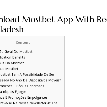
load Mostbet App With Reg
ladesh
Content
são Geral Do Mostbet
lication Benefits
us Da Mostbet
us Mostbet
ostbet Tem A Possibilidade De Ser
ssada No Ano De Dispositivos Móveis?
moções E Bônus Generosos
a-níqueis E Jogos
us E Promoções Empolgantes
creva-se Na Nossa Newsletter At The