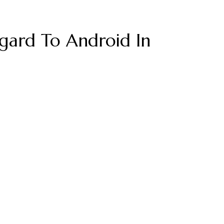
ard To Android In