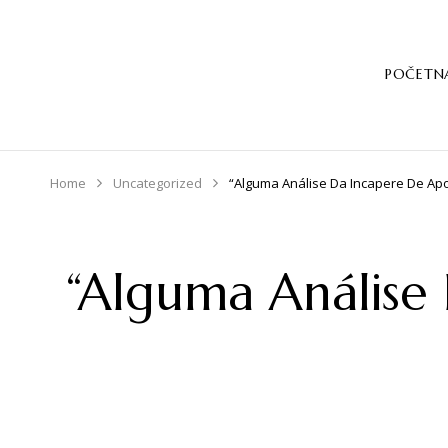
POČETN
Home
Uncategorized
“Alguma Análise Da Incapere De Apo
“Alguma Análise 