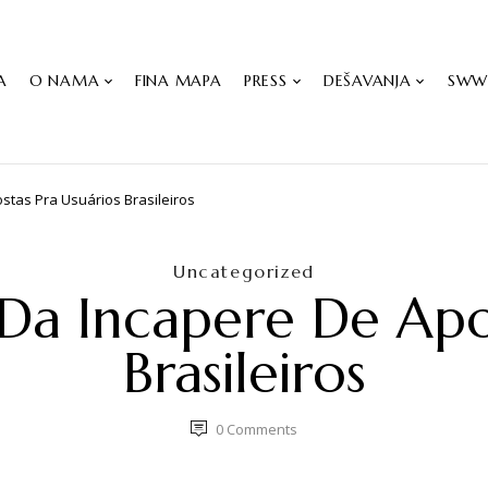
A
O NAMA
FINA MAPA
PRESS
DEŠAVANJA
SW
stas Pra Usuários Brasileiros
Uncategorized
Da Incapere De Apo
Brasileiros
0
Comments