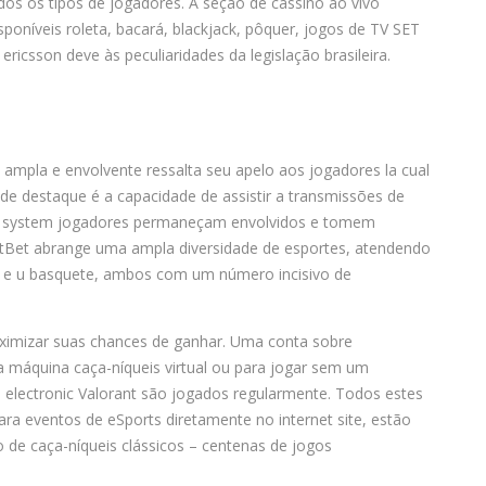
odos os tipos de jogadores. A seção de cassino ao vivo
poníveis roleta, bacará, blackjack, pôquer, jogos de TV SET
ricsson deve às peculiaridades da legislação brasileira.
mpla e envolvente ressalta seu apelo aos jogadores la cual
 destaque é a capacidade de assistir a transmissões de
ing system jogadores permaneçam envolvidos e tomem
tBet abrange uma ampla diversidade de esportes, atendendo
bol e u basquete, ambos com um número incisivo de
ximizar suas chances de ganhar​. Uma conta sobre
máquina caça-níqueis virtual ou para jogar sem um
electronic Valorant são jogados regularmente. Todos estes
ara eventos de eSports diretamente no internet site, estão
 de caça-níqueis clássicos – centenas de jogos