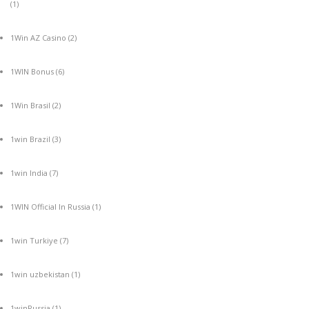
(1)
1Win AZ Casino
(2)
1WIN Bonus
(6)
1Win Brasil
(2)
1win Brazil
(3)
1win India
(7)
1WIN Official In Russia
(1)
1win Turkiye
(7)
1win uzbekistan
(1)
1winRussia
(1)