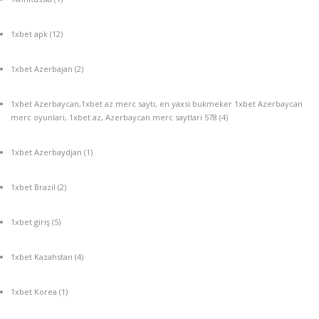
1xbet apk
(12)
1xbet Azerbajan
(2)
1xbet Azerbaycan,1xbet az merc saytı, en yaxsi bukmeker 1xbet Azerbaycan
merc oyunlari, 1xbet az, Azerbaycan merc saytlari 578
(4)
1xbet Azerbaydjan
(1)
1xbet Brazil
(2)
1xbet giriş
(5)
1xbet Kazahstan
(4)
1xbet Korea
(1)