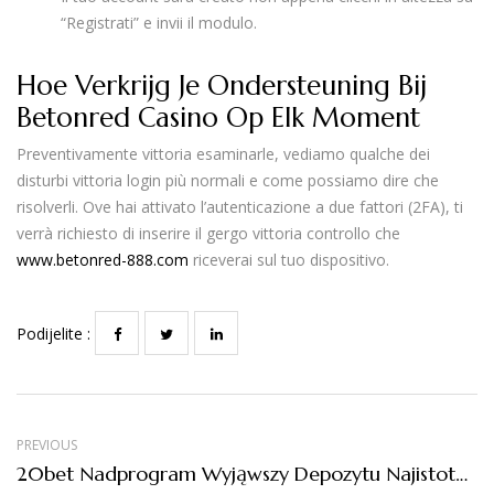
“Registrati” e invii il modulo.
Hoe Verkrijg Je Ondersteuning Bij
Betonred Casino Op Elk Moment
Preventivamente vittoria esaminarle, vediamo qualche dei
disturbi vittoria login più normali e come possiamo dire che
risolverli. Ove hai attivato l’autenticazione a due fattori (2FA), ti
verrà richiesto di inserire il gergo vittoria controllo che
www.betonred-888.com
riceverai sul tuo dispositivo.
Podijelite :
PREVIOUS
20bet Nadprogram Wyjąwszy Depozytu Najistotniejsze Bonusy Kasyna