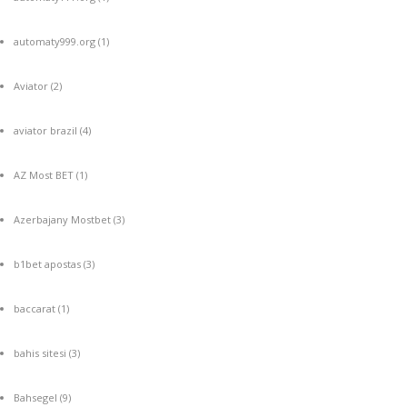
automaty999.org
(1)
Aviator
(2)
aviator brazil
(4)
AZ Most BET
(1)
Azerbajany Mostbet
(3)
b1bet apostas
(3)
baccarat
(1)
bahis sitesi
(3)
Bahsegel
(9)