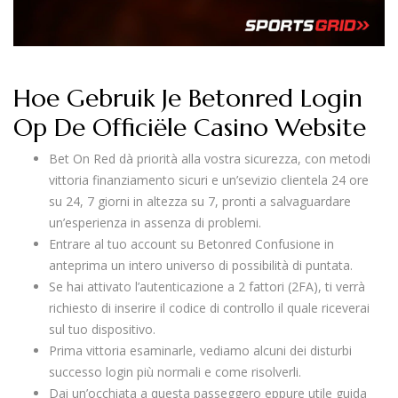
Hoe Gebruik Je Betonred Login
Op De Officiële Casino Website
Bet On Red dà priorità alla vostra sicurezza, con metodi
vittoria finanziamento sicuri e un’sevizio clientela 24 ore
su 24, 7 giorni in altezza su 7, pronti a salvaguardare
un’esperienza in assenza di problemi.
Entrare al tuo account su Betonred Confusione in
anteprima un intero universo di possibilità di puntata.
Se hai attivato l’autenticazione a 2 fattori (2FA), ti verrà
richiesto di inserire il codice di controllo il quale riceverai
sul tuo dispositivo.
Prima vittoria esaminarle, vediamo alcuni dei disturbi
successo login più normali e come risolverli.
Dai un’occhiata a questa passeggero eppure utile guida