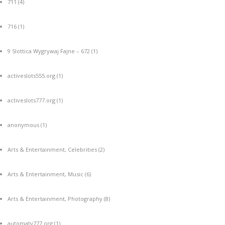
711
(4)
716
(1)
9 Slottica Wygrywaj Fajne – 672
(1)
activeslots555.org
(1)
activeslots777.org
(1)
anonymous
(1)
Arts & Entertainment, Celebrities
(2)
Arts & Entertainment, Music
(6)
Arts & Entertainment, Photography
(8)
automaty777.org
(1)