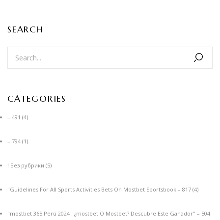
SEARCH
CATEGORIES
– 491
(4)
– 794
(1)
! Без рубрики
(5)
"Guidelines For All Sports Activities Bets On Mostbet Sportsbook – 817
(4)
"mostbet 365 Perú 2024 ️: ¿mostbet O Mostbet? Descubre Este Ganador" – 504