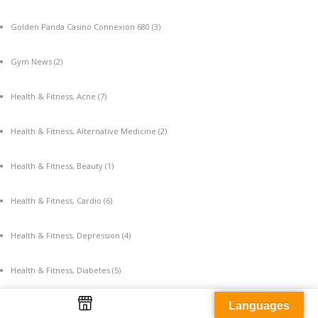
Golden Panda Casino Connexion 680
(3)
Gym News
(2)
Health & Fitness, Acne
(7)
Health & Fitness, Alternative Medicine
(2)
Health & Fitness, Beauty
(1)
Health & Fitness, Cardio
(6)
Health & Fitness, Depression
(4)
Health & Fitness, Diabetes
(5)
Languages
Health & Fitness, Exercise
(9)