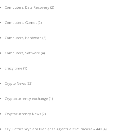
Computers, Data Recovery
(2)
Computers, Games
(2)
Computers, Hardware
(6)
Computers, Software
(4)
crazy time
(1)
Crypto News
(23)
Cryptocurrency exchange
(1)
Cryptocurrency News
(2)
Czy Slottica Wyplaca Pieniądze Aglantzia 2121 Nicosia – 448
(4)