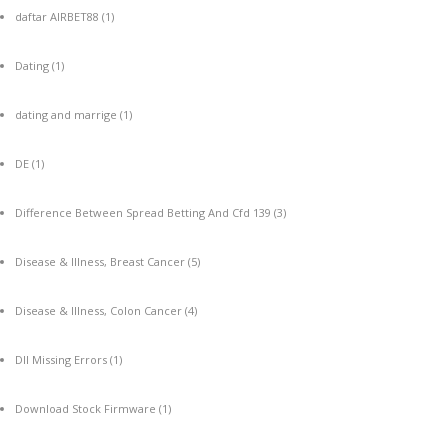
daftar AIRBET88
(1)
Dating
(1)
dating and marrige
(1)
DE
(1)
Difference Between Spread Betting And Cfd 139
(3)
Disease & Illness, Breast Cancer
(5)
Disease & Illness, Colon Cancer
(4)
Dll Missing Errors
(1)
Download Stock Firmware
(1)