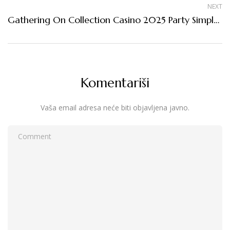
NEXT
Gathering On Collection Casino 2025 Party Simply No Downpayment Reward Codes
Komentariši
Vaša email adresa neće biti objavljena javno.