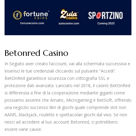
Betonred Casino
In Seguito aver creato l’account, vai alla schermata successiva e
inserisci le tue credenziali cliccando sul pulsante “Accedi”.
BetOnRed garantisce sicurezza con crittografia SSL e
protezione dati avanzata. Lanciato nel 2018, il casinò BetOnRed
si differenzia a fine di la cooperazione mediante giganti come
possiamo asserire che Amatic, Microgaming e BetSoft, offrendo
una negozio successo libri di giochi quale comprende slot non
AAMS, blackjack, roulette e spettacolari giochi dal vivo. Se non
riesci ad accedere al tuo account Betonred, ci potrebbero
essere varie cause.