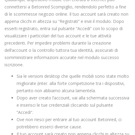
connettersi a Betonred Scompiglio, rendendolo perfetto a fine
di le scommesse negozio online. Il tuo account sarà creato non
appena clicchi in altezza su “Registrati” e invii il modulo. Dopo
esserti registrato, entra sul pulsante “Accedi” con lo scopo di
visualizzare i particolari del tuo account e le tue attività
precedenti. Per impedire problemi durante la creazione
dell’account o la controllo tuttora tua identità, assicurati di
somministrare informazioni accurate nel modulo successo
iscrizione.
Sia le versioni desktop che quelle mobili sono state molto
migliorate (inter. alla forte competizione tra i dispositivi,
pertanto non abbiamo alcuna lamentela.
Dopo aver creato l’account, vai alla schermata successiva
e inserisci le tue credenziali cliccando sul pulsante
“Accedi”.
Ove non riesci per entrare al tuo account Betonred, ci
potrebbero esserci diverse cause.
Il tuo account sarà creato non appena clicchi in altezza su