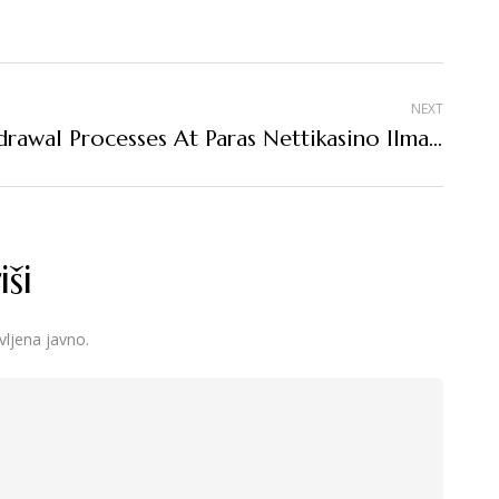
NEXT
Withdrawal Processes At Paras Nettikasino Ilman Rekisteröitymistä
ši
vljena javno.