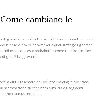
: Come cambiano le
olti giocatori, soprattutto tra quelli che scommettono con i
no in base ai diversi bookmaker e quali strategie i giocatori
che influenzano queste probabilità e come i vari bookmaker
 di gioco? Leggi avanti!
iochi a quiz. Presentato da Evolution Gaming, è diventato
tori scommettono su varie possibilità, tra cui segmenti
stiche distintive includono: