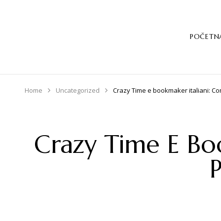
POČETN
Home
Uncategorized
Crazy Time e bookmaker italiani: Com
Crazy Time E Bo
P