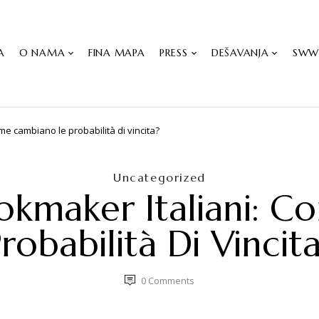
A
O NAMA
FINA MAPA
PRESS
DEŠAVANJA
SW
e cambiano le probabilità di vincita?
Uncategorized
okmaker Italiani: 
robabilità Di Vincit
0
Comments