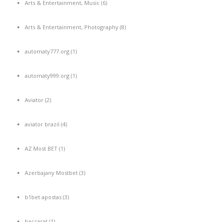
Arts & Entertainment, Music
(6)
Arts & Entertainment, Photography
(8)
automaty777.org
(1)
automaty999.org
(1)
Aviator
(2)
aviator brazil
(4)
AZ Most BET
(1)
Azerbajany Mostbet
(3)
b1bet apostas
(3)
baccarat
(1)