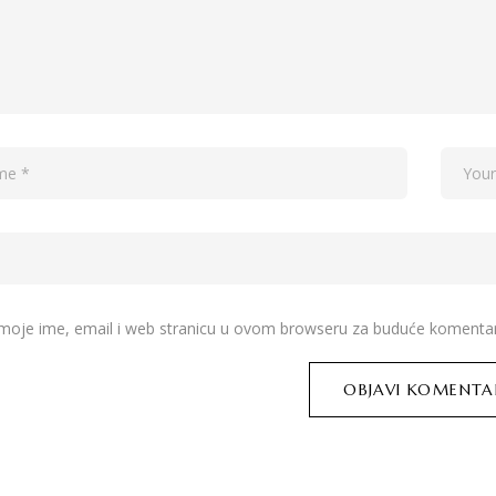
moje ime, email i web stranicu u ovom browseru za buduće komentar