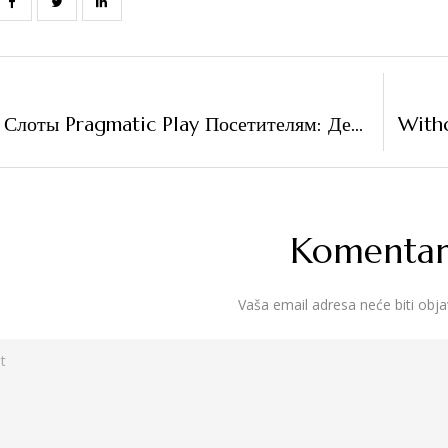
Играть В Слоты Pragmatic Play Посетителям: Демо Режим Без Регистрации
Komentari
Vaša email adresa neće biti obja