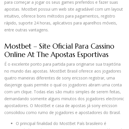
para começar a jogar os seus games preferidos e fazer suas
apostas. Mostbet possui um web site agradável com um layout
intuitivo, oferece bons métodos para pagamentos, registro
rápido, suporte 24 horas, aplicativos para aparelhos móveis,
entre outras vantagens.
Mostbet – Site Oficial Para Cassino
Online At The Apostas Esportivas
É o excelente ponto para partida para originarse sua trajetória
no mundo das apostas. MostBet Brasil oferece aos jogadores
quatro maneiras diferentes de sony ericsson registrar, uma
dasjenige quais permite o qual os jogadores abram uma conta
com um clique. Todas elas são muito simples de serem feitas,
demandando somente alguns minutos dos jogadores electronic
apostadores. O MostBet e casa de apostas já sony ericsson
consolidou como rumo de jogadores e apostadores do Brasil.
O principal finalidad do MostBet País brasileiro é