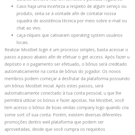
Caso haja uma incerteza a respeito de algum serviço ou
produto, sinta-se à vontade afin de contatar nossa
squadra de assistência técnica por meio sobre e-mail ou
chat ao vivo.
caça-níqueis que cativaram operating system usuários
locais.
Realizar Mostbet login é um processo simples, basta acessar o
passo a passo abaixo afin de efetuar o get access. Após fazer u
depósito e o pagamento ser efetuado, o bônus será creditado
automaticamente na conta de bônus do jogador. Os novos
membros podem começar a desfrutar da plataforma possuindo
um bônus Mostbet inicial. Após estes passos, será
automaticamente conectado à tua conta pessoal, u que lhe
permitirá utilizar os bónus e fazer apostas. Na Mostbet, você
tem acesso o bônus de boas-vindas company logo quando cria
some sort of sua conta. Porém, existem diversas diferentes
promoções dentro weil plataforma que podem ser
aproveitadas, desde que você cumpra os requisitos