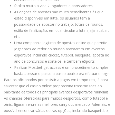
facilita muito a vida 2 jogadores e apostadores.
As opções de apostas são muito semelhantes às que
estão disponíveis em lutte, os usuários tem a
possibilidade de apostar no trabajo, totais de rounds,
estilo de finalização, em qual circular a luta ajajai acabar,
etc.
Uma companhia legítima de apostas online que permite
jogadores ao redor do mundo apostarem em eventos
esportivos incluindo cricket, futebol, basquete, aposta no
ano de concursos e sorteios, e também eSports.
Realizar Mostbet get access é um procedimento simples,
basta acessar o passo a passo abaixo pra efetuar o login.
Para os aficionados por assistir a jogos em tempo real, é para
salientar que el casino online proporciona transmissões ao
palpitante de todos os principais eventos desportivos mundiais.
As chances oferecidas para muitos desportos, como futebol e
ténis, figuram entre as melhores carry out mercado. Ademais, é
possível encontrar várias outras opções, incluindo basquetebol,