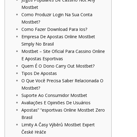
Mostbet
Como Produzir Login Na Sua Conta
Mostbet?
Como Fazer Download Para Ios?
Empresa De Apostas Online Mostbet
Simply No Brasil
Mostbet – Site Oficial Para Cassino Online
E Apostas Esportivas
Quem É O Dono Carry Out Mostbet?
Tipos De Apostas
O Que Você Precisa Saber Relacionada O
Mostbet?
Suporte Ao Consumidor Mostbet
Avaliações E Opiniões De Usuários
Apostas” “esportivas Online Mostbet Zero
Brasil
Limity A Časy Výběrů Mostbet Expert
České Hráče