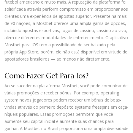
futebol americano e muito mais. A reputação da plataforma foi
solidificada através perform compromisso em proporcionar aos
clientes uma experiência de apostas superior. Presente na mais
de 90 nações, a Mostbet oferece uma ampla gama de opções,
incluindo apostas esportivas, jogos de cassino, cassino ao vivo,
além de diferentes modalidades de entretenimento. O aplicativo
Mostbet para iOS tem a possibilidade de ser baixado pela
própria App Store, porém, ele não está disponível em virtude de
apostadores brasileiros — ao menos não diretamente.
Como Fazer Get Para Ios?
Ao se suceder na plataforma Mostbet, você pode comunicar de
várias promoções e receber bônus. Por exemplo, operating
system novos jogadores podem receber um bônus de boas-
vindas através do primeiro depósito systems freespins em caça-
níqueis populares. Essas promoções permitem que você
aumente seu capital inicial e aumente suas chances para
ganhar. A Mostbet no Brasil proporciona uma ampla diversidade