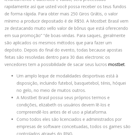
rapidamente así que usted você possa receber os teus fundos
de forma rápida. Para obter mais 250 Giros Grátis, o valor
mínimo a producir depositado é de R$50. A Mostbet Brasil vem
ze destacando muito vello valor de bônus que está oferecendo
em sua promoção” “de boas-vindas. Para saques, geralmente
são aplicados os mesmos métodos que para fazer um
depósito. Depois do final do evento, todas because apostas
feitas são resolvidas dentro para 30 dias electronic os
vencedores tem a possibilidade de sacar seus lucros
mostbet
.
Um amplo leque de modalidades desportivas está à
disposição, incluindo futebol, basquetebol, ténis, hóquei
no gelo, no meio de muitos outros.
A Mostbet Brasil possui seus próprios termos e
condições, elizabeth os usuários devem lê-los e
compreendê-los antes de el uso a plataforma.
Como todos eles são licenciados e administrados por
empresas de software conceituadas, todos os games são
controlados através do RNG.