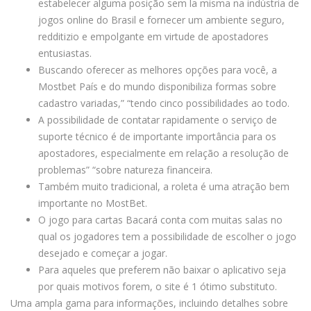
estabelecer alguma posição sem la misma na indústria de
jogos online do Brasil e fornecer um ambiente seguro,
redditizio e empolgante em virtude de apostadores
entusiastas.
Buscando oferecer as melhores opções para você, a
Mostbet País e do mundo disponibiliza formas sobre
cadastro variadas,” “tendo cinco possibilidades ao todo.
A possibilidade de contatar rapidamente o serviço de
suporte técnico é de importante importância para os
apostadores, especialmente em relação a resolução de
problemas” “sobre natureza financeira.
Também muito tradicional, a roleta é uma atração bem
importante no MostBet.
O jogo para cartas Bacará conta com muitas salas no
qual os jogadores tem a possibilidade de escolher o jogo
desejado e começar a jogar.
Para aqueles que preferem não baixar o aplicativo seja
por quais motivos forem, o site é 1 ótimo substituto.
Uma ampla gama para informações, incluindo detalhes sobre