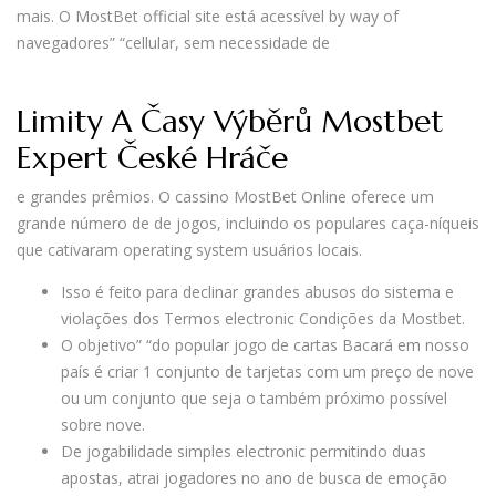
mais. O MostBet official site está acessível by way of
navegadores” “cellular, sem necessidade de
Limity A Časy Výběrů Mostbet
Expert České Hráče
e grandes prêmios. O cassino MostBet Online oferece um
grande número de de jogos, incluindo os populares caça-níqueis
que cativaram operating system usuários locais.
Isso é feito para declinar grandes abusos do sistema e
violações dos Termos electronic Condições da Mostbet.
O objetivo” “do popular jogo de cartas Bacará em nosso
país é criar 1 conjunto de tarjetas com um preço de nove
ou um conjunto que seja o também próximo possível
sobre nove.
De jogabilidade simples electronic permitindo duas
apostas, atrai jogadores no ano de busca de emoção