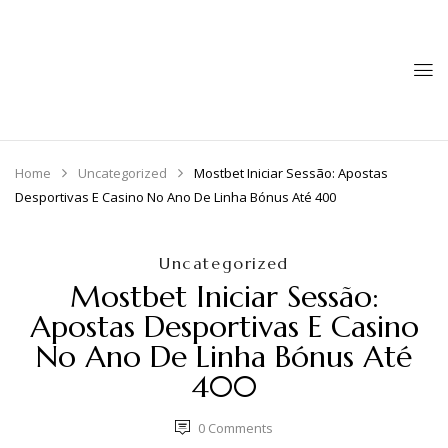
Home
Uncategorized
Mostbet Iniciar Sessão: Apostas
Desportivas E Casino No Ano De Linha Bónus Até 400
Uncategorized
Mostbet Iniciar Sessão:
Apostas Desportivas E Casino
No Ano De Linha Bónus Até
400
0
Comments