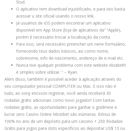
Stud.
O aplicativo tem download injustificado, e para isto basta
acessar u site oficial usando o nosso link.
Já usuários de iOS podem encontrar um aplicativo
disponível em App Store (loja de aplicativos da” “Apple),
porém é necessário trocar a localização da conta.
Para isso, será necessário preencher um nene formulário,
fornecendo teus dados básicos, asi como nome,
sobrenome, info de nascimento, endereço de e-mail etc.
Nunca tive qualquer problema com este website elizabeth
é simples sobre utilizar. ” – Ryan.
Além disso, também é possível aceder à aplicação através do
seu computador pessoal COMPUTER ou Mac. E isso não é
tudo; ao sony ericsson registrar, você ainda receberá 30
rodadas grátis adicionais como novo jogador! Com tantas
rodadas grátis, as oportunidades para ganhar o goldmine e
lucrar zero Casino Online Mostbet são inúmeras. Bônus de
100% no ano de um depósito para um cassino + 250 Rodadas
Grátis para jogos para slots específicos ao depositar US$ 13 ou