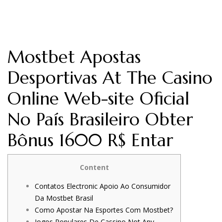
Mostbet Apostas
Desportivas At The Casino
Online Web-site Oficial
No País Brasileiro Obter
Bônus 1600 R$ Entar
Content
Contatos Electronic Apoio Ao Consumidor
Da Mostbet Brasil
Como Apostar Na Esportes Com Mostbet?
Jogos Populares De Cassino Not Any