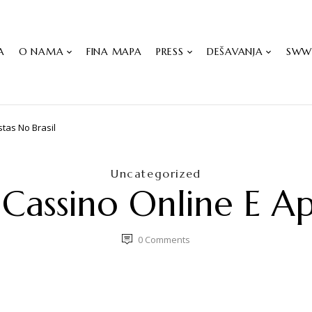
A
O NAMA
FINA MAPA
PRESS
DEŠAVANJA
SW
stas No Brasil
Uncategorized
e Cassino Online E Ap
0
Comments