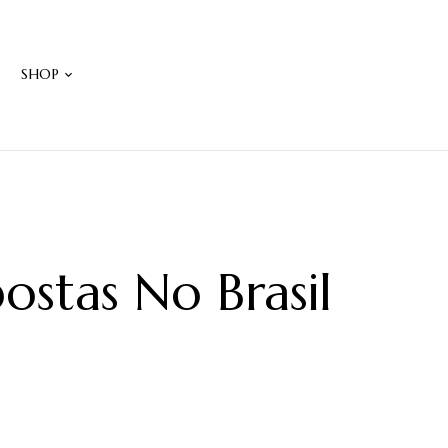
W
SHOP
ostas No Brasil