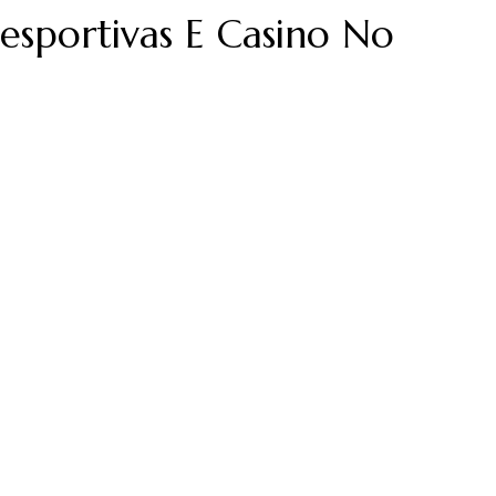
Desportivas E Casino No