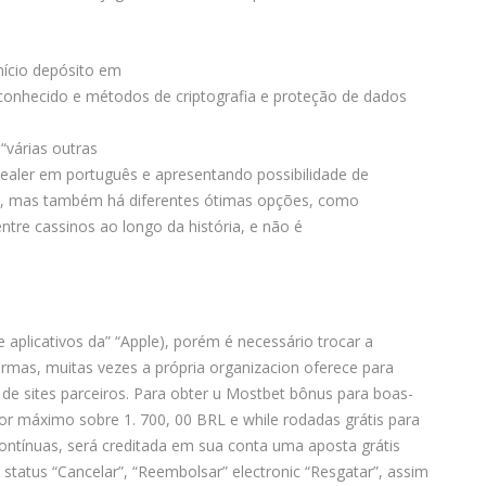
nício depósito em
econhecido e métodos de criptografia e proteção de dados
“várias outras
dealer em português e apresentando possibilidade de
s, mas também há diferentes ótimas opções, como
tre cassinos ao longo da história, e não é
 aplicativos da” “Apple), porém é necessário trocar a
rmas, muitas vezes a própria organizacion oferece para
de sites parceiros. Para obter u Mostbet bônus para boas-
lor máximo sobre 1. 700, 00 BRL e while rodadas grátis para
ntínuas, será creditada em sua conta uma aposta grátis
tatus “Cancelar”, “Reembolsar” electronic “Resgatar”, assim