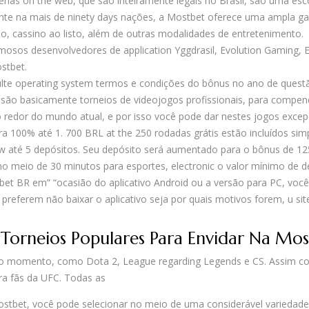
terias on the web, que são inteiramente legais no Brasil, são uma es
nte na mais de ninety days nações, a Mostbet oferece uma ampla gam
no, cassino ao listo, além de outras modalidades de entretenimento.
mosos desenvolvedores de application Yggdrasil, Evolution Gaming, 
stbet.
lte operating system termos e condições do bônus no ano de questã
 são basicamente torneios de videojogos profissionais, para compe
 redor do mundo atual, e por isso você pode dar nestes jogos exce
ra 100% até 1. 700 BRL at the 250 rodadas grátis estão incluídos si
w até 5 depósitos. Seu depósito será aumentado para o bônus de 12
o meio de 30 minutos para esportes, electronic o valor mínimo de dep
et BR em” “ocasião do aplicativo Android ou a versão para PC, v
 preferem não baixar o aplicativo seja por quais motivos forem, u si
E Torneios Populares Para Envidar Na Mos
o momento, como Dota 2, League regarding Legends e CS. Assim c
a fãs da UFC. Todas as
stbet, você pode selecionar no meio de uma considerável variedade 