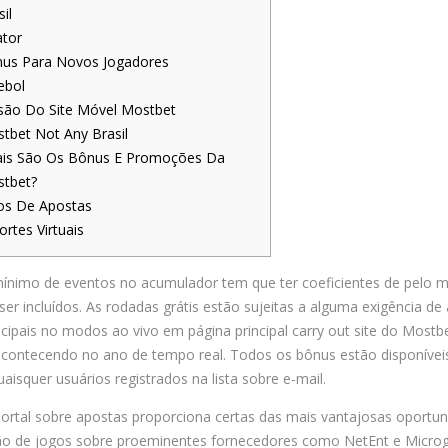
il
ator
us Para Novos Jogadores
ebol
são Do Site Móvel Mostbet
tbet Not Any Brasil
is São Os Bônus E Promoções Da
tbet?
os De Apostas
ortes Virtuais
nimo de eventos no acumulador tem que ter coeficientes de pelo me
r incluídos. As rodadas grátis estão sujeitas a alguma exigência de
incipais no modos ao vivo em página principal carry out site do Most
acontecendo no ano de tempo real. Todos os bônus estão disponíveis 
uaisquer usuários registrados na lista sobre e-mail.
portal sobre apostas proporciona certas das mais vantajosas oport
ão de jogos sobre proeminentes fornecedores como NetEnt e Micro