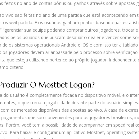
 feitos no ano de contas bônus ou ganhos através sobre apostas gr
ao vivo são feitas no ano de uma partida que está acontecendo em 
tos weil partida. E os usuários ganham pontos baseado nas estatísti
e” “gerenciar sua equipe podendo comprar outros jogadores, trocar 
ados pelos usuários que buscam desafiar o dealer e vencer some sor
n de os sistemas operacionais Android e iOS e com isto ter a tablado
s os jogadores devem är anpassade pelo processo sobre verificação
nta que esteja utilizando pertence ao próprio jogador. Independente
mo criterio.
roduzir O Mostbet Logon?
ia do usuário é completamente focada no dispositivo móvel, e o inte
tentes, o que torna a jogabilidade durante parte do usuário simple
 com os mercados disponíveis das apostas ao vivo. A casa de expr
agamentos que são convenientes para os jogadores brasileiros, inclui
s. Porém, você tem a possibilidade de acompanhar em speed real os
ivo. Para baixar e configurar um aplicativo Mostbet, operating system 