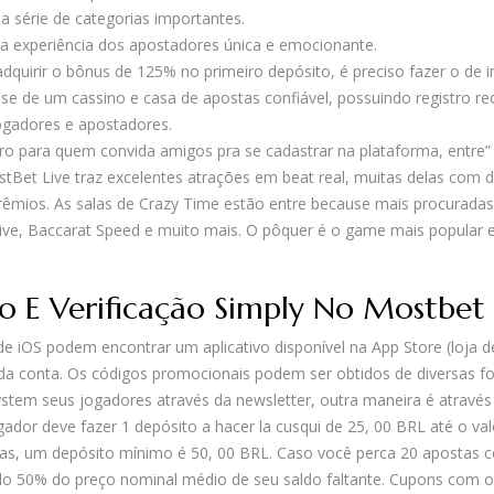
a série de categorias importantes.
 a experiência dos apostadores única e emocionante.
dquirir o bônus de 125% no primeiro depósito, é preciso fazer o de i
-se de um cassino e casa de apostas confiável, possuindo registro r
ogadores e apostadores.
iro para quem convida amigos pra se cadastrar na plataforma, entre” 
tBet Live traz excelentes atrações em beat real, muitas delas com 
êmios. As salas de Crazy Time estão entre because mais procurada
ve, Baccarat Speed e muito mais. O pôquer é o game mais popular en
to E Verificação Simply No Mostbet
de iOS podem encontrar um aplicativo disponível na App Store (loja de
 da conta. Os códigos promocionais podem ser obtidos de diversas fo
ystem seus jogadores através da newsletter, outra maneira é através 
gador deve fazer 1 depósito a hacer la cusqui de 25, 00 BRL até o va
as, um depósito mínimo é 50, 00 BRL. Caso você perca 20 apostas co
o 50% do preço nominal médio de seu saldo faltante. Cupons com o s