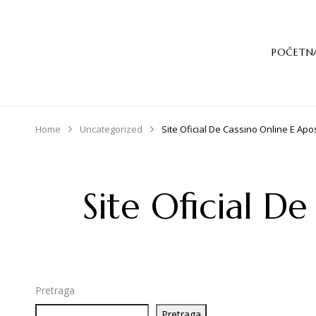
POČETN
Home
Uncategorized
Site Oficial De Cassino Online E Apo
Site Oficial D
Pretraga
Pretraga