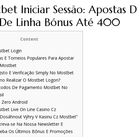
bet Iniciar Sessão: Apostas 
De Linha Bónus Até 400
Content
tbet Login
as E Torneios Populares Para Apostar
Mostbet
isto E Verificação Simply No Mostbet
o Realizar O Mostbet Logon?
odos De Pagamento Mostbet No
il
 Zero Android
tbet Live On Line Casino Cz
 Dosáhnout Výhry V Kasinu Cz Mostbet”
creva-se Na Nossa Newsletter E
eba Os Últimos Bônus E Promoções