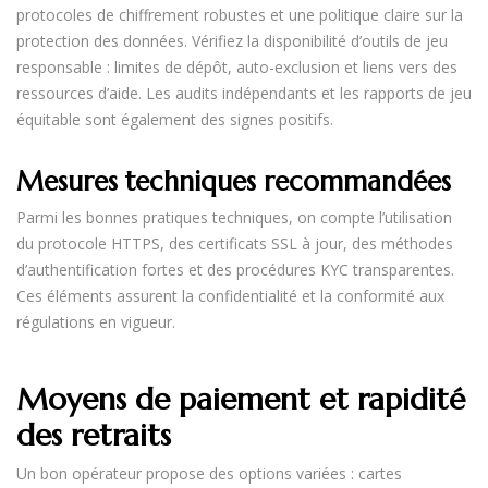
protocoles de chiffrement robustes et une politique claire sur la
protection des données. Vérifiez la disponibilité d’outils de jeu
responsable : limites de dépôt, auto-exclusion et liens vers des
ressources d’aide. Les audits indépendants et les rapports de jeu
équitable sont également des signes positifs.
Mesures techniques recommandées
Parmi les bonnes pratiques techniques, on compte l’utilisation
du protocole HTTPS, des certificats SSL à jour, des méthodes
d’authentification fortes et des procédures KYC transparentes.
Ces éléments assurent la confidentialité et la conformité aux
régulations en vigueur.
Moyens de paiement et rapidité
des retraits
Un bon opérateur propose des options variées : cartes