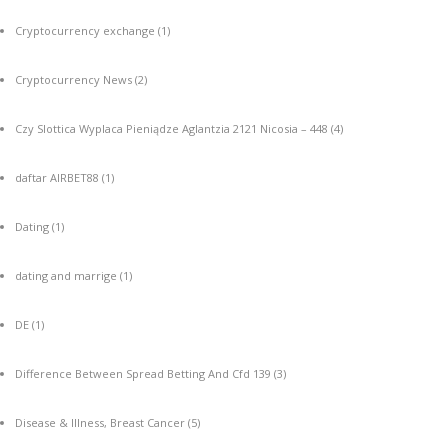
Cryptocurrency exchange
(1)
Cryptocurrency News
(2)
Czy Slottica Wyplaca Pieniądze Aglantzia 2121 Nicosia – 448
(4)
daftar AIRBET88
(1)
Dating
(1)
dating and marrige
(1)
DE
(1)
Difference Between Spread Betting And Cfd 139
(3)
Disease & Illness, Breast Cancer
(5)