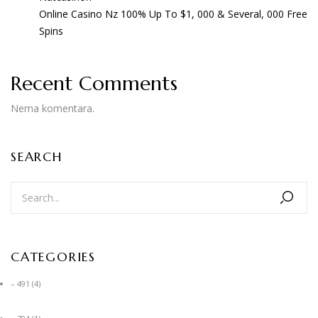
Online Casino Nz 100% Up To $1, 000 & Several, 000 Free
Spins
Recent Comments
Nema komentara.
SEARCH
CATEGORIES
– 491
(4)