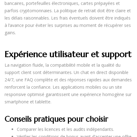
bancaires, portefeuilles électroniques, cartes prépayées et
parfois cryptomonnaies. La politique de retrait doit être claire et
les délais raisonnables. Les frais éventuels doivent être indiqués
à l’avance pour éviter les surprises au moment de récupérer ses
gains.
Expérience utilisateur et support
La navigation fluide, la compatibilité mobile et la qualité du
support client sont déterminantes. Un chat en direct disponible
24/7, une FAQ complète et des réponses rapides aux demandes
renforcent la confiance. Les applications mobiles ou un site
responsive optimisé garantissent une expérience homogène sur
smartphone et tablette.
Conseils pratiques pour choisir
Comparer les licences et les audits indépendants.
Vérifier les conditions de bonus avant d’accepter une offre.