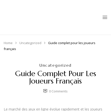
Home
Uncategorized
Guide complet pour les joueurs
français
Uncategorized
Guide Complet Pour Les
Joueurs Français
0
Comments
Le marché des jeux en ligne évolue rapidement et les joueurs