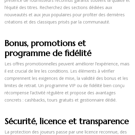
présence de fournisseurs reconnus garantit souvent la qualité et
l’équité des titres. Recherchez des sections dédiées aux
nouveautés et aux jeux populaires pour profiter des dernières
créations et des classiques prisés par la communauté.
Bonus, promotions et
programme de fidélité
Les offres promotionnelles peuvent améliorer l’expérience, mais
il est crucial de lire les conditions. Les éléments à vérifier
comprennent les exigences de mise, la validité des bonus et les
limites de retrait. Un programme VIP ou de fidélité bien conçu
récompense l’activité régulière et propose des avantages
concrets : cashbacks, tours gratuits et gestionnaire dédié.
Sécurité, licence et transparence
La protection des joueurs passe par une licence reconnue, des