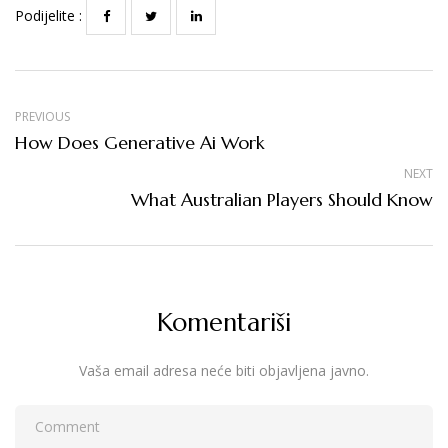
Podijelite :
PREVIOUS
How Does Generative Ai Work
NEXT
What Australian Players Should Know
Komentariši
Vaša email adresa neće biti objavljena javno.