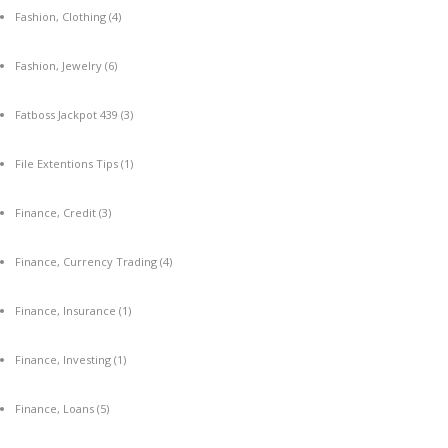
Fashion, Clothing
(4)
Fashion, Jewelry
(6)
Fatboss Jackpot 439
(3)
File Extentions Tips
(1)
Finance, Credit
(3)
Finance, Currency Trading
(4)
Finance, Insurance
(1)
Finance, Investing
(1)
Finance, Loans
(5)