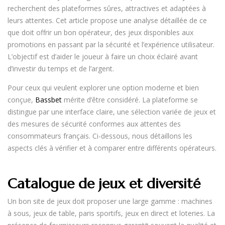
recherchent des plateformes sûres, attractives et adaptées à
leurs attentes. Cet article propose une analyse détaillée de ce
que doit offrir un bon opérateur, des jeux disponibles aux
promotions en passant par la sécurité et l’expérience utilisateur.
L’objectif est d’aider le joueur à faire un choix éclairé avant
d’investir du temps et de l’argent.
Pour ceux qui veulent explorer une option moderne et bien
conçue,
Bassbet
mérite d’être considéré. La plateforme se
distingue par une interface claire, une sélection variée de jeux et
des mesures de sécurité conformes aux attentes des
consommateurs français. Ci-dessous, nous détaillons les
aspects clés à vérifier et à comparer entre différents opérateurs.
Catalogue de jeux et diversité
Un bon site de jeux doit proposer une large gamme : machines
à sous, jeux de table, paris sportifs, jeux en direct et loteries. La