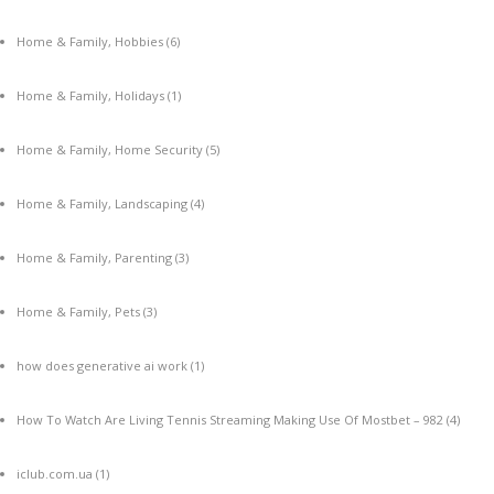
Home & Family, Hobbies
(6)
Home & Family, Holidays
(1)
Home & Family, Home Security
(5)
Home & Family, Landscaping
(4)
Home & Family, Parenting
(3)
Home & Family, Pets
(3)
how does generative ai work
(1)
How To Watch Are Living Tennis Streaming Making Use Of Mostbet – 982
(4)
iclub.com.ua
(1)