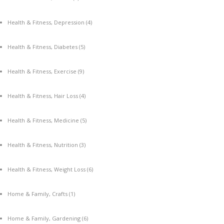
Health & Fitness, Depression
(4)
Health & Fitness, Diabetes
(5)
Health & Fitness, Exercise
(9)
Health & Fitness, Hair Loss
(4)
Health & Fitness, Medicine
(5)
Health & Fitness, Nutrition
(3)
Health & Fitness, Weight Loss
(6)
Home & Family, Crafts
(1)
Home & Family, Gardening
(6)