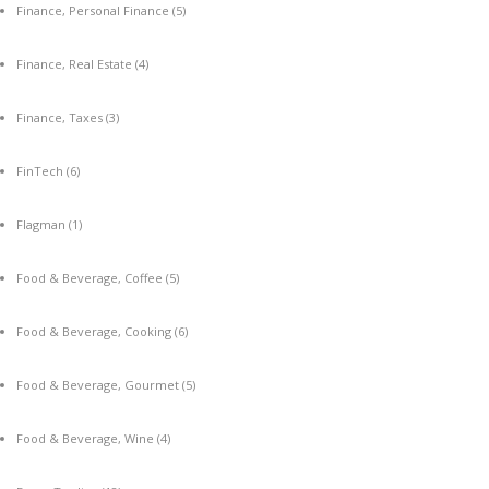
Finance, Personal Finance
(5)
Finance, Real Estate
(4)
Finance, Taxes
(3)
FinTech
(6)
Flagman
(1)
Food & Beverage, Coffee
(5)
Food & Beverage, Cooking
(6)
Food & Beverage, Gourmet
(5)
Food & Beverage, Wine
(4)